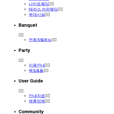
나이트웨딩
테라스.야외웨딩
부대시설
Banquet
연회장&메뉴
Party
이용안내
백일&돌
User Guide
안내자료
제휴업체
Community