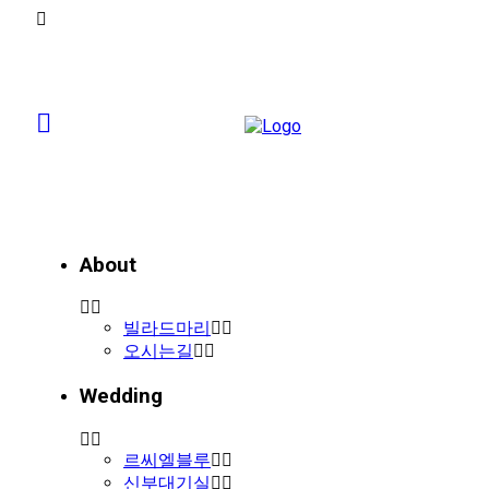
About
빌라드마리
오시는길
Wedding
르씨엘블루
신부대기실